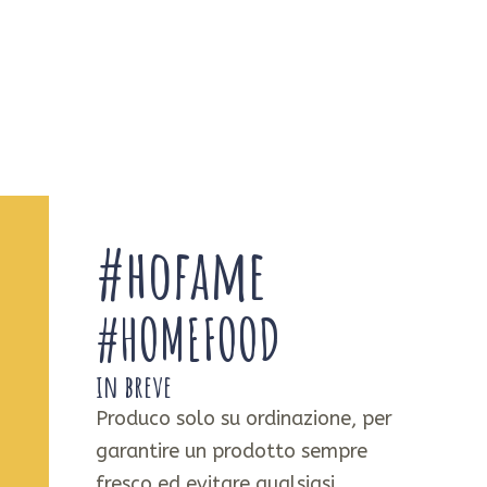
consegna da asporto o a
domicilio.
Solo su
prenotazione.
#hofame
#HOMEFOOD
in breve
Produco solo su ordinazione, per
garantire un prodotto sempre
fresco ed evitare qualsiasi